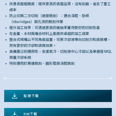
改善表面粗糙度：提供更高的表面品質，沒有刮痕，省去了重工
成本
防止切屑二次切削（過度銑削）：適合深腔、肋條
（ribs/ridges）與孔洞的銑削作業
提升加工效率：可透過更高的進給率獲得更好的切削性能
在金屬、木材與複合材料上能提供卓越的加工成果
整合式噴嘴以不同角度設置，可將冷卻液導向切削刃和排屑槽，
而有更好的冷卻和排屑效果。
具備廣泛的適用性，支援氣冷、切削液中心冷卻以及單通道 MQL
微量冷卻系統
特別適用於周邊銑削、圓形腔與深腔銑削
型錄下載
DM下載