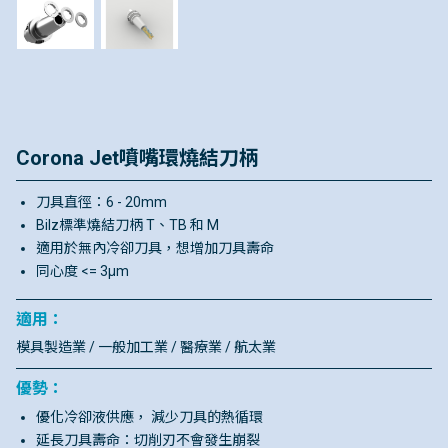
Corona Jet噴嘴環燒結刀柄
刀具直徑：6 - 20mm
Bilz標準燒結刀柄 T、TB 和 M
適用於無內冷卻刀具，想增加刀具壽命
同心度 <= 3μm
適用：
模具製造業 / 一般加工業 / 醫療業 / 航太業
優勢：
優化冷卻液供應， 減少刀具的熱循環
延長刀具壽命：切削刃不會發生崩裂