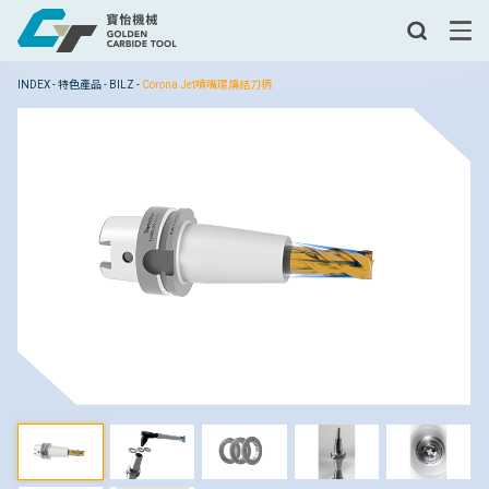
INDEX
-
特色產品
-
BILZ
-
Corona Jet噴嘴環燒結刀柄