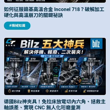
如何征服鎳基高溫合金 Inconel 718？破解加工
硬化與高溫崩刀的關鍵祕訣
#機械知識
德國Bilz神夾具！免拉床放電切內六角、拯救主
軸誤差、實現 CNC 無人化珩磨量測