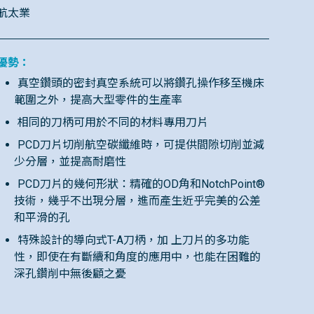
航太業
優勢：
真空鑽頭的密封真空系統可以將鑽孔操作移至機床
範圍之外，提高大型零件的生產率
相同的刀柄可用於不同的材料專用刀片
PCD刀片切削航空碳纖維時，可提供間隙切削並減
少分層，並提高耐磨性
PCD刀片的幾何形狀：精確的OD角和NotchPoint®
技術，幾乎不出現分層，進而產生近乎完美的公差
和平滑的孔
特殊設計的導向式T-A刀柄，加 上刀片的多功能
性，即使在有斷續和角度的應用中，也能在困難的
深孔鑽削中無後顧之憂