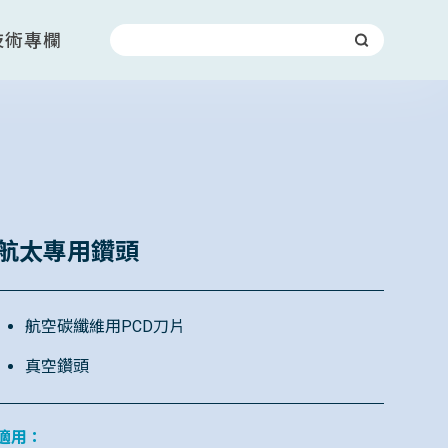
技術專欄
航太專用鑽頭
航空碳纖維用PCD刀片
真空鑽頭
適用：